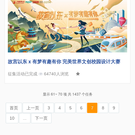
故宫以东 x 有梦有趣有你 完美世界文创校园设计大赛
征集活动已完成
64740人浏览
显示 61~ 70 项 共 1437 个任务
首页
上一页
3
4
5
6
7
8
9
10
...
下一页