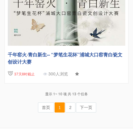
千年窑火·青白新生-- “梦笔生花杯”浦城大口窑青白瓷文
创设计大赛
300人浏览
37天8时截止
显示 1~ 10 项 共 13 个任务
首页
1
2
下一页