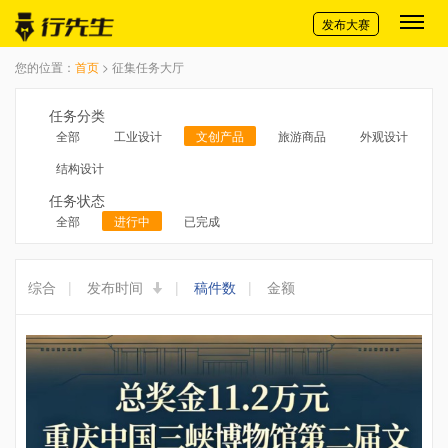
切换导航
发布大赛
您的位置：
首页
> 征集任务大厅
任务分类
全部
工业设计
文创产品
旅游商品
外观设计
结构设计
任务状态
全部
进行中
已完成
综合
|
发布时间
|
稿件数
|
金额