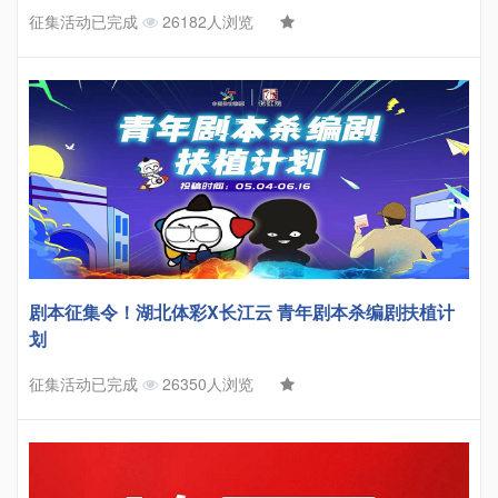
征集活动已完成
26182人浏览
剧本征集令！湖北体彩X长江云 青年剧本杀编剧扶植计
划
征集活动已完成
26350人浏览