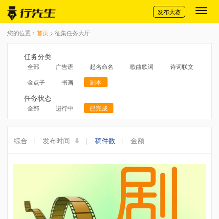
切换导航
发布大赛
您的位置：
首页
> 征集任务大厅
任务分类
全部
广告语
起名命名
歌曲歌词
诗词联文
金点子
书画
剧本
任务状态
全部
进行中
已完成
综合
|
发布时间
|
稿件数
|
金额