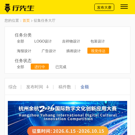
切换导航
发布大赛
您的位置：
首页
> 征集任务大厅
任务分类
全部
LOGO设计
吉祥物设计
包装设计
海报设计
广告设计
插画设计
视觉传达
任务状态
全部
进行中
已完成
综合
|
发布时间
|
稿件数
|
金额