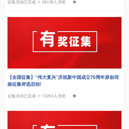
征集活动已完成
26136人浏览
【全国征集】“伟大复兴”庆祝新中国成立76周年原创词
曲征集评选启动!
征集活动已完成
13263人浏览