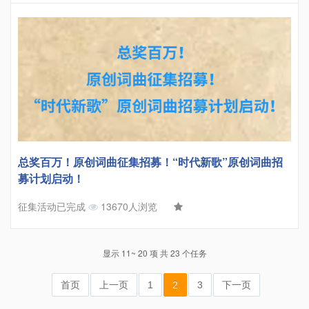
总奖百万！原创词曲征集招募！“时代新歌”原创词曲招
募计划启动！
征集活动已完成
13670人浏览
显示 11~ 20 项 共 23 个任务
首页
上一页
1
2
3
下一页