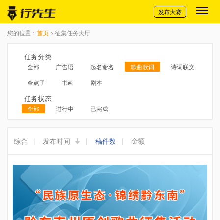
切换导航
发布大赛
您的位置：
首页
> 征集任务大厅
任务分类
全部
广告语
起名命名
歌曲歌词
诗词联文
金点子
书画
剧本
任务状态
全部
进行中
已完成
综合
|
发布时间
|
稿件数
|
金额