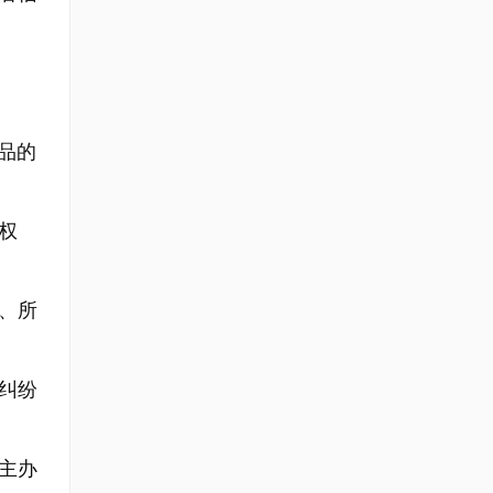
品的
权
、所
纠纷
主办