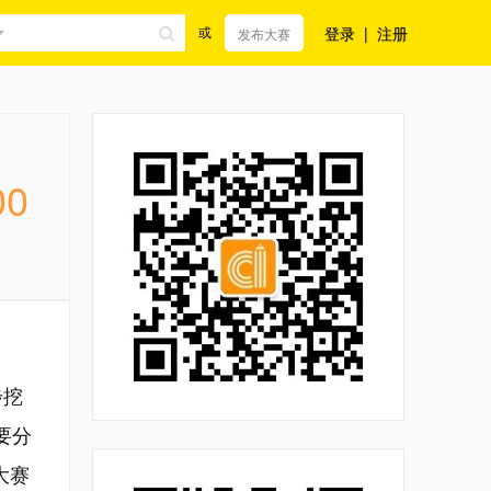
登录
|
注册
或
发布大赛
00
步挖
要分
大赛