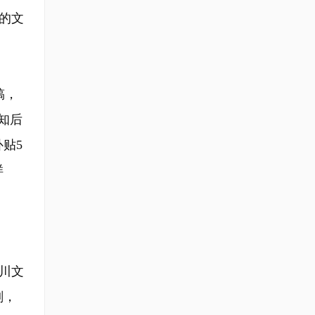
的文
稿，
知后
贴5
样
川文
刻，