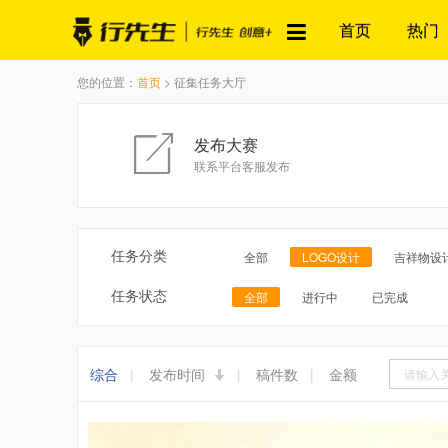
首页
热门
您的位置：
首页
> 征集任务大厅
发布大赛
联系平台客服发布
任务分类
全部
LOGO设计
吉祥物设
任务状态
全部
进行中
已完成
综合
|
发布时间
|
稿件数
|
金额