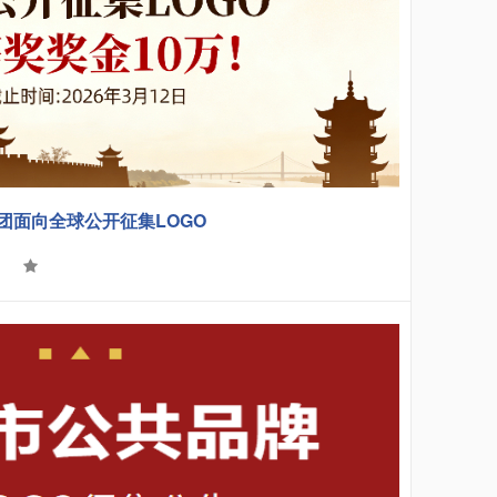
团面向全球公开征集LOGO