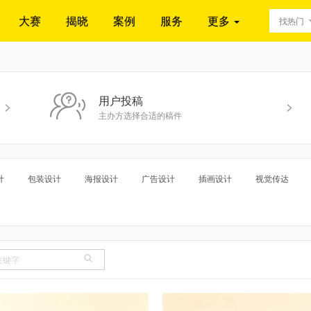
大赛
揭晓
案例
服务
更多
找热门
用户投稿
>
>
主办方选择合适的稿件
计
包装设计
海报设计
广告设计
插画设计
视觉传达