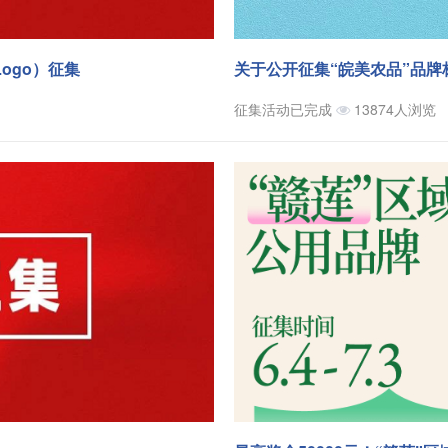
ogo）征集
关于公开征集“皖美农品”品牌
征集活动已完成
13874人浏览