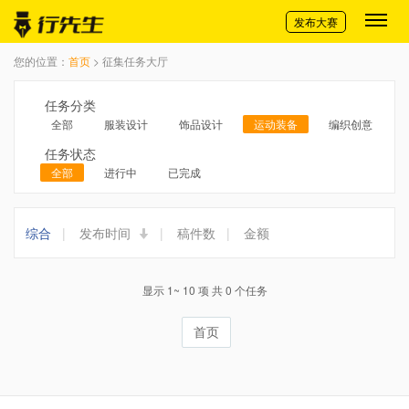
切换导航
发布大赛
您的位置：
首页
> 征集任务大厅
任务分类
全部
服装设计
饰品设计
运动装备
编织创意
任务状态
全部
进行中
已完成
综合
|
发布时间
|
稿件数
|
金额
显示 1~ 10 项 共 0 个任务
首页