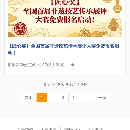
【匠心奖】全国首届非遗技艺传承展评大赛免费报名启
动！
征集活动已完成
5703人浏览
显示 1~ 10 项 共 251 个任务
首页
1
2
3
4
...
下一页
关于我们
大赛服务
帮助中心
平台规则