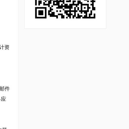
计资
邮件
料应