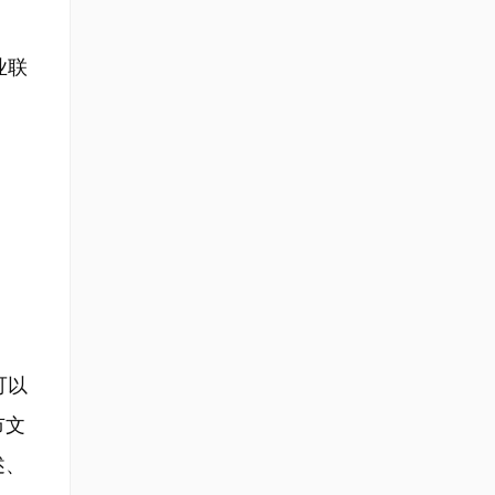
业联
可以
市文
述、