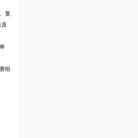
、复
位及
单
赛组