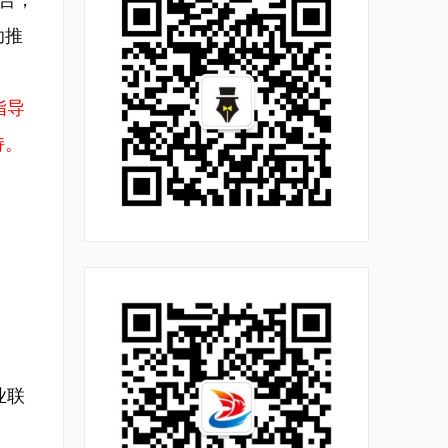
融合，
助推
指导
持。
业联