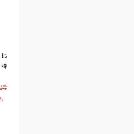
一批
，特
指导
持。