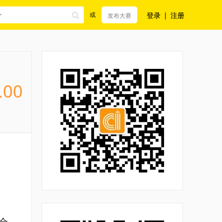
登录
|
注册
或
发布大赛
.00