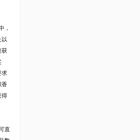
中，
及以
接获
奖
要求
织香
获得
可直