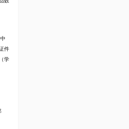
品数
。中
证件
（学
邮