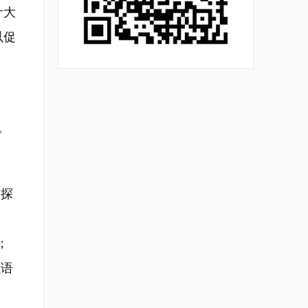
计大
以促
。
与探
；
但语