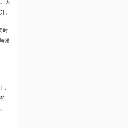
。大
升。
同时
与强
计，
符
。