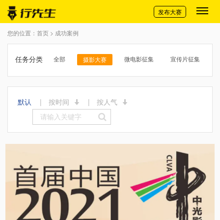
切换导航
发布大赛
您的位置：首页 > 成功案例
任务分类
全部
微电影征集
宣传片征集
摄影大赛
默认
|
按时间
|
按人气