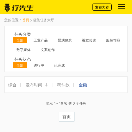
切换导航
发布大赛
您的位置：
首页
> 征集任务大厅
任务分类
全部
工业产品
景观建筑
视觉传达
服装饰品
数字媒体
文案创作
任务状态
全部
进行中
已完成
综合
|
发布时间
|
稿件数
|
金额
显示 1~ 10 项 共 0 个任务
首页